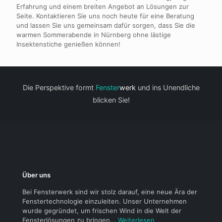
Erfahrung und einem breiten Angebot an Lösungen zur
Seite. Kontaktieren Sie uns noch heute für eine Beratung
und lassen Sie uns gemeinsam dafür sorgen, dass Sie die
warmen Sommerabende in Nürnberg ohne lästige
Insektenstiche genießen können!
Die Perspektive formt
Fenster
werk
und ins Unendliche
blicken Sie!
Über uns
Bei Fensterwerk sind wir stolz darauf, eine neue Ära der
Fenstertechnologie einzuleiten. Unser Unternehmen
wurde gegründet, um frischen Wind in die Welt der
Fensterlösungen zu bringen...
Weiterlesen