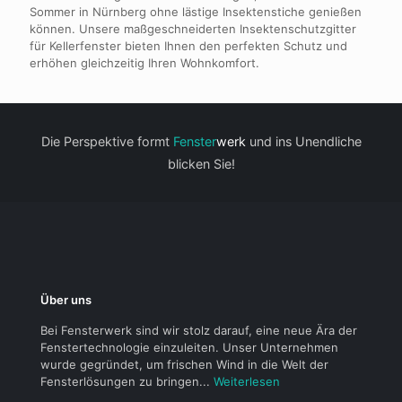
Sommer in Nürnberg ohne lästige Insektenstiche genießen
können. Unsere maßgeschneiderten Insektenschutzgitter
für Kellerfenster bieten Ihnen den perfekten Schutz und
erhöhen gleichzeitig Ihren Wohnkomfort.
Die Perspektive formt
Fenster
werk
und ins Unendliche
blicken Sie!
Über uns
Bei Fensterwerk sind wir stolz darauf, eine neue Ära der
Fenstertechnologie einzuleiten. Unser Unternehmen
wurde gegründet, um frischen Wind in die Welt der
Fensterlösungen zu bringen...
Weiterlesen