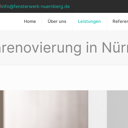
info@fensterwerk-nuernberg.de
Home
Über uns
Leistungen
Refere
renovierung in Nü